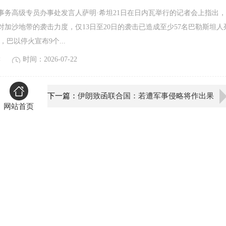
高级专员办事处发言人萨明·希坦21日在日内瓦举行的记者会上指出，
对加沙地带的袭击力度，仅13日至20日的袭击已造成至少57名巴勒斯坦人
巴以停火宣布9个...
读
时间：2026-07-22
下一篇：
伊朗致函联合国：若遭军事侵略将作出果
网站首页
断回应