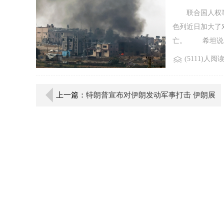
联合国人权事务
色列近日加大了
亡。 希坦说，
(5111)人阅
上一篇：
特朗普宣布对伊朗发动军事打击 伊朗展
开报复行动