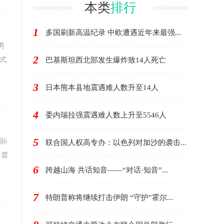
本类
排行
1
多国刷新高温纪录 中欧遭遇近年来最强...
男
2
式
巴基斯坦西北部发生爆炸致14人死亡
3
日本熊本县地震遇难人数升至14人
4
委内瑞拉强震遇难人数上升至5546人
5
国6
联合国人权高专办：以色列对加沙的袭击...
余震
6
跨越山海 共话知音——“对话·知音”...
7
特朗普称将继续打击伊朗 “守护”霍尔...