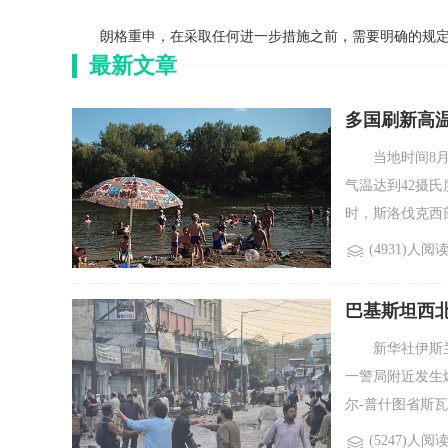
朗格重申，在采取任何进一步措施之前，需要明确的规定和
最新文章
多国刷新高
当地时间8月6
气温达到42摄
时，斯洛伐克西部
(4931)人阅
巴基斯坦西北
新华社伊斯兰堡
一警局附近发生
尔-普什图省斯瓦
(5247)人阅