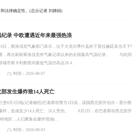
法律确定性。(总台记者 刘婵娟)
温纪录 中欧遭遇近年来最强热浪
日，斯洛伐克气象部门表示，位于大克尔季什县的下普拉赫廷采当天下
氏度，再次刷新斯洛伐克有气象记录以来的全国最高气温纪录。 与此同
城市斯卡利察夜间最低气温仍高达28.4...
读
时间：2026-08-07
部发生爆炸致14人死亡
8月2日电(记者杨恺)巴基斯坦警方2日说，该国西北部开伯尔－普什图
爆炸，造成至少14人死亡、26人受伤。 8月2日，在巴基斯坦西北部开
特地区，人们聚集在爆炸现场(...
读
时间：2026-08-03