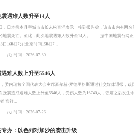
震遇难人数升至14人
，日本熊本县宇城市市长末松直洋表示，接到报告称，该市市内有两名
的地震死亡。至此，此次地震遇难人数升至14人。 据中国地震台网正
16时27分(北京时间15时27...
读
时间：2026-07-30
遇难人数上升至5546人
4日，委内瑞拉全国代表大会主席豪尔赫·罗德里格斯通过社交媒体通报，该
次强震造成遇难人数上升至5546人，受伤人数为16740人，强震之后发生
者 宫祥...
读
时间：2026-07-26
高专办：以色列对加沙的袭击升级