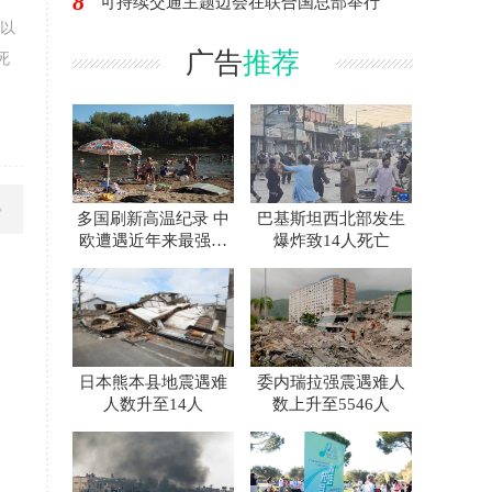
8
可持续交通主题边会在联合国总部举行
以
广告
推荐
死
多国刷新高温纪录 中
巴基斯坦西北部发生
欧遭遇近年来最强热
爆炸致14人死亡
浪
日本熊本县地震遇难
委内瑞拉强震遇难人
人数升至14人
数上升至5546人