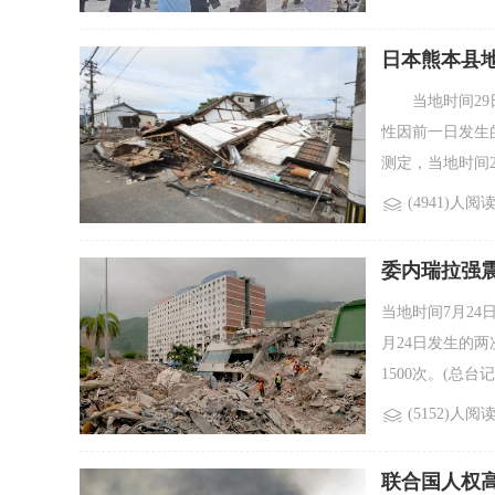
日本熊本县地
当地时间29日
性因前一日发生
测定，当地时间28日
(4941)人阅
委内瑞拉强震
当地时间7月2
月24日发生的两
1500次。(总台记
(5152)人阅
联合国人权