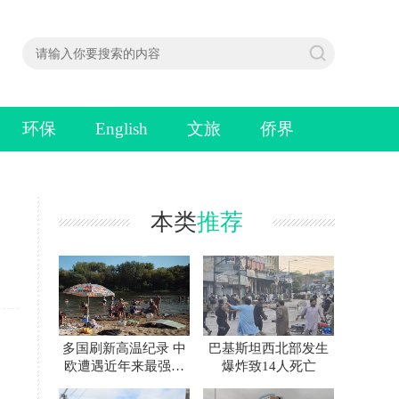
环保
English
文旅
侨界
本类
推荐
多国刷新高温纪录 中
巴基斯坦西北部发生
欧遭遇近年来最强热
爆炸致14人死亡
浪