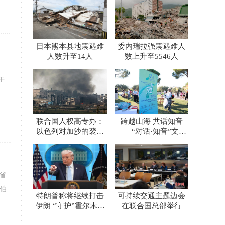
日本熊本县地震遇难
委内瑞拉强震遇难人
人数升至14人
数上升至5546人
午
联合国人权高专办：
跨越山海 共话知音
以色列对加沙的袭击
——“对话·知音”文明
升级
对话国际日希腊主题
活动精彩亮相
Common Grounds多元
文化节
省
伯
特朗普称将继续打击
可持续交通主题边会
伊朗 “守护”霍尔木兹
在联合国总部举行
海峡