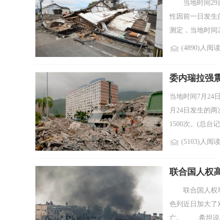
当地时间29日
性因前一日发生
测定，当地时间28日
(4890)人阅
委内瑞拉强震
当地时间7月2
月24日发生的两
1500次。(总台记
(5103)人阅
联合国人权
联合国人权事务
色列近日加大了
亡。 希坦说，