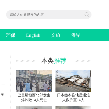
环保
English
文旅
侨界
本类
推荐
在压
巴基斯坦西北部发生
日本熊本县地震遇难
爆炸致14人死亡
人数升至14人