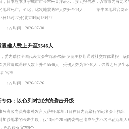
，日本熊本县宇城市市长末松直洋表示，接到报告称，该市市内有两名
的地震死亡。至此，此次地震遇难人数升至14人。 据中国地震台网正
16时27分(北京时间15时27...
读
时间：2026-07-30
遇难人数上升至5546人
4日，委内瑞拉全国代表大会主席豪尔赫·罗德里格斯通过社交媒体通报，该
次强震造成遇难人数上升至5546人，受伤人数为16740人，强震之后发生
者 宫祥...
读
时间：2026-07-26
高专办：以色列对加沙的袭击升级
高级专员办事处发言人萨明·希坦21日在日内瓦举行的记者会上指出，
对加沙地带的袭击力度，仅13日至20日的袭击已造成至少57名巴勒斯坦人
巴以停火宣布9个...