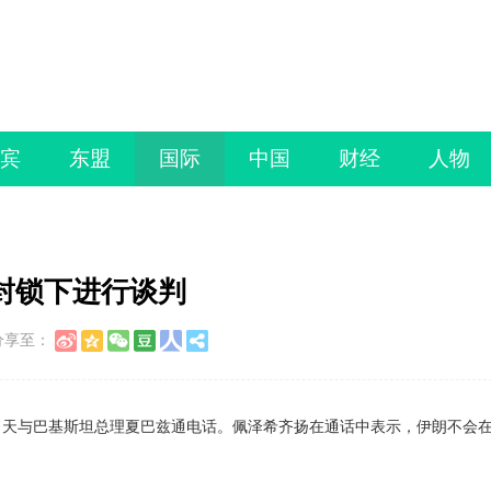
宾
东盟
国际
中国
财经
人物
封锁下进行谈判
分享至：
天与巴基斯坦总理夏巴兹通电话。佩泽希齐扬在通话中表示，伊朗不会