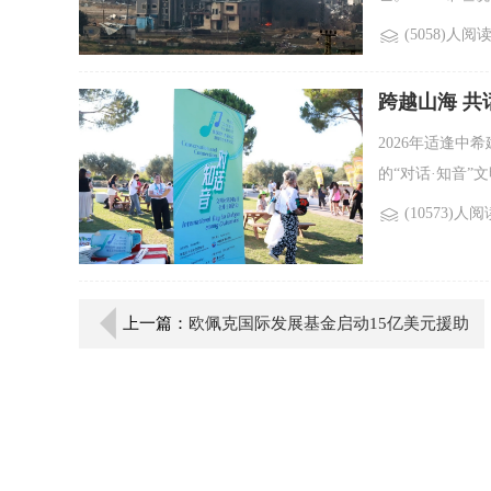
(5058)人阅
跨越山海 共
相Common 
2026年适逢中
的“对话·知音”文
(10573)人阅
上一篇：
欧佩克国际发展基金启动15亿美元援助
计划