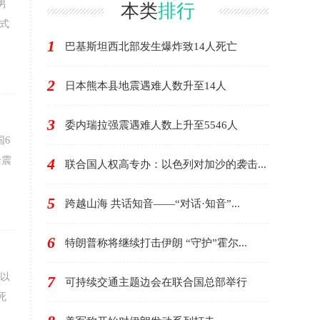
男
本类
排行
式
1
巴基斯坦西北部发生爆炸致14人死亡
2
日本熊本县地震遇难人数升至14人
3
委内瑞拉强震遇难人数上升至5546人
国6
余震
4
联合国人权高专办：以色列对加沙的袭击...
5
跨越山海 共话知音——“对话·知音”...
6
特朗普称将继续打击伊朗 “守护”霍尔...
以
7
可持续交通主题边会在联合国总部举行
死