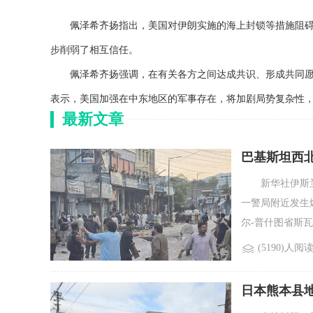
佩泽希齐扬指出，美国对伊朗实施的海上封锁等措施阻碍
步削弱了相互信任。
佩泽希齐扬强调，在有关各方之间达成共识、形成共同愿
表示，美国加强在中东地区的军事存在，将加剧局势复杂性，
最新文章
巴基斯坦西北
新华社伊斯兰堡
一警局附近发生
尔-普什图省斯瓦
(5190)人阅
日本熊本县地