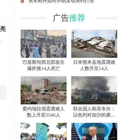
8
美军称开始对伊朗发动系列打击
广告
推荐
彩亮
办
巴基斯坦西北部发生
日本熊本县地震遇难
爆炸致14人死亡
人数升至14人
委内瑞拉强震遇难人
联合国人权高专办：
数上升至5546人
以色列对加沙的袭击
升级