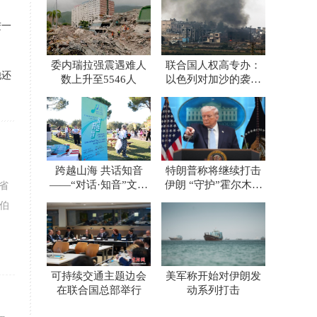
进一
委内瑞拉强震遇难人
联合国人权高专办：
他还
数上升至5546人
以色列对加沙的袭击
升级
跨越山海 共话知音
特朗普称将继续打击
——“对话·知音”文明
伊朗 “守护”霍尔木兹
省
对话国际日希腊主题
海峡
伯
活动精彩亮相
Common Grounds多元
文化节
可持续交通主题边会
美军称开始对伊朗发
在联合国总部举行
动系列打击