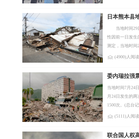
日本熊本县地
当地时间29日
性因前一日发生
测定，当地时间28日
(4900)人阅
委内瑞拉强震
当地时间7月2
月24日发生的两
1500次。(总台记
(5111)人阅
联合国人权