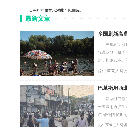
以色列方面暂未对此予以回应。
最新文章
多国刷新高
当地时间8月6
气温达到42摄
时，斯洛伐克西部
(4878)人阅
巴基斯坦西北
新华社伊斯兰堡
一警局附近发生
尔-普什图省斯瓦
(5201)人阅