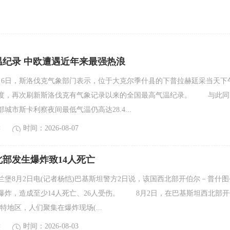
温纪录 中欧遭遇近年来最强热浪
日，斯洛伐克气象部门表示，位于大克尔季什县的下普拉赫廷采当天下
氏度，再次刷新斯洛伐克有气象记录以来的全国最高气温纪录。 与此同
城市斯卡利察夜间最低气温仍高达28.4...
读
时间：2026-08-07
部发生爆炸致14人死亡
8月2日电(记者杨恺)巴基斯坦警方2日说，该国西北部开伯尔－普什图
爆炸，造成至少14人死亡、26人受伤。 8月2日，在巴基斯坦西北部开
特地区，人们聚集在爆炸现场(...
读
时间：2026-08-03