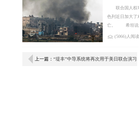
联合国人权事务
色列近日加大了
亡。 希坦说，
(5066)人阅
上一篇：
“堤丰”中导系统将再次用于美日联合演习