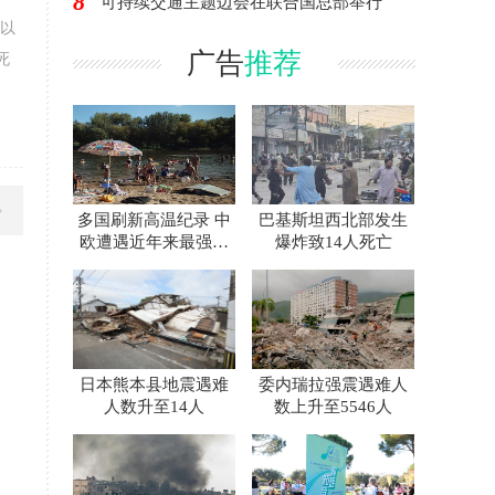
8
可持续交通主题边会在联合国总部举行
以
广告
推荐
死
多国刷新高温纪录 中
巴基斯坦西北部发生
欧遭遇近年来最强热
爆炸致14人死亡
浪
日本熊本县地震遇难
委内瑞拉强震遇难人
人数升至14人
数上升至5546人