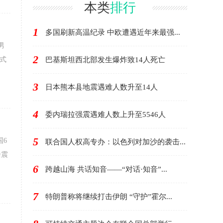
本类
排行
1
多国刷新高温纪录 中欧遭遇近年来最强...
男
2
式
巴基斯坦西北部发生爆炸致14人死亡
3
日本熊本县地震遇难人数升至14人
4
委内瑞拉强震遇难人数上升至5546人
5
国6
联合国人权高专办：以色列对加沙的袭击...
余震
6
跨越山海 共话知音——“对话·知音”...
7
特朗普称将继续打击伊朗 “守护”霍尔...