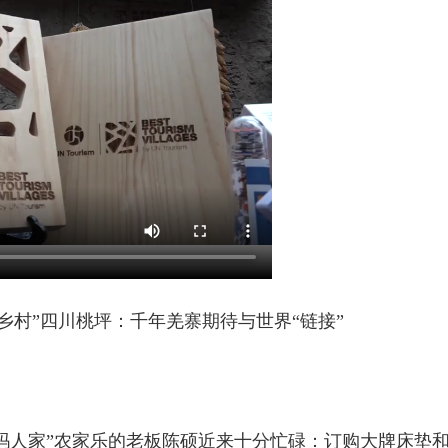
乡村”四川桃坪：千年羌寨期待与世界“链接”
人家”农家乐的老板陈硕近来十分忙碌：订购大牌床垫