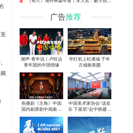
8
（有片）海外華媒年會｜李大宏：數字技...
的
广告
推荐
群至
潮声·青年说丨卢旺达
华灯初上松潘城 千年
”。
青年团的中国情缘
古城焕新颜
事娓
游
热播剧《主角》中国
中国美术家协会“送欢
国内刷屏剧中戏曲顶
乐 下基层”赴中铁建设
流是成都青白江老乡
集团西安东站项目开
展慰问活动