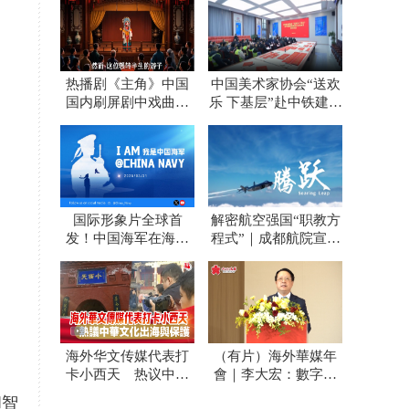
热播剧《主角》中国
中国美术家协会“送欢
国内刷屏剧中戏曲顶
乐 下基层”赴中铁建设
流是成都青白江老乡
集团西安东站项目开
展慰问活动
国际形象片全球首
解密航空强国“职教方
发！中国海军在海外
程式”｜成都航院宣传
社交平台开号 外国网
片发布
友：海浪守护者
海外华文传媒代表打
（有片）海外華媒年
卡小西天 热议中华
會｜李大宏：數字技
文化出海与保护
術賦能 講活中國式
和智