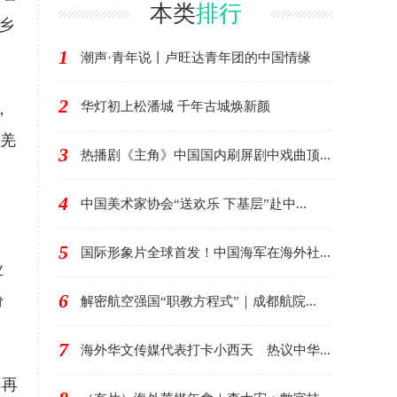
現代化故事
本类
排行
乡
1
潮声·青年说丨卢旺达青年团的中国情缘
2
华灯初上松潘城 千年古城焕新颜
，
是羌
3
热播剧《主角》中国国内刷屏剧中戏曲顶...
4
中国美术家协会“送欢乐 下基层”赴中...
5
国际形象片全球首发！中国海军在海外社...
业
6
盼
解密航空强国“职教方程式”｜成都航院...
7
海外华文传媒代表打卡小西天 热议中华...
不再