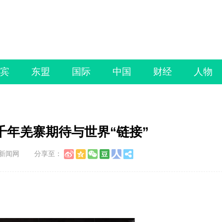
宾
东盟
国际
中国
财经
人物
千年羌寨期待与世界“链接”
国新闻网
分享至：