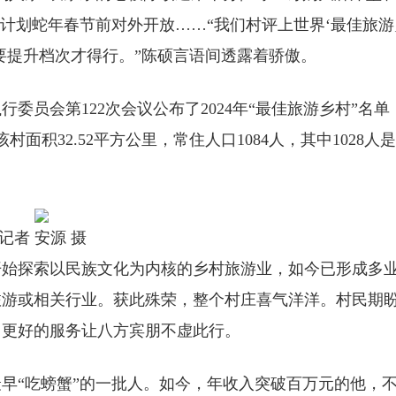
，计划蛇年春节前对外开放……“我们村评上世界‘最佳旅游
要提升档次才得行。”陈硕言语间透露着骄傲。
会第122次会议公布了2024年“最佳旅游乡村”名单
积32.52平方公里，常住人口1084人，其中1028人
者 安源 摄
开始探索以民族文化为内核的乡村旅游业，如今已形成多
旅游或相关行业。获此殊荣，整个村庄喜气洋洋。村民期
、更好的服务让八方宾朋不虚此行。
早“吃螃蟹”的一批人。如今，年收入突破百万元的他，