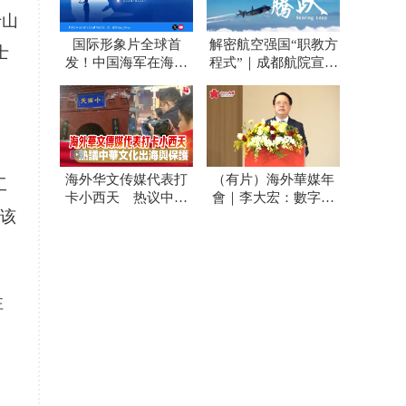
于山
国际形象片全球首
解密航空强国“职教方
士
发！中国海军在海外
程式”｜成都航院宣传
社交平台开号 外国网
片发布
友：海浪守护者
海外华文传媒代表打
（有片）海外華媒年
工
卡小西天 热议中华
會｜李大宏：數字技
掘该
文化出海与保护
術賦能 講活中國式
現代化故事
注