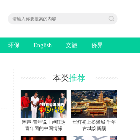
环保
English
文旅
侨界
本类
推荐
潮声·青年说丨卢旺达
华灯初上松潘城 千年
青年团的中国情缘
古城焕新颜