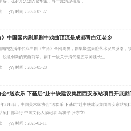
来客，在岁月沉淀的繁华里，寻一处清凉栖居，...
读
时间：2026-07-27
角》中国国内刷屏剧中戏曲顶流是成都青白江老乡
内热播年代戏曲剧《主角》全网刷屏，剧集聚焦秦腔艺术发展脉络，
、锐意创新的戏曲前辈。剧中一段关于清代秦腔宗师魏长生...
读
时间：2026-05-28
会“送欢乐 下基层”赴中铁建设集团西安东站项目开展慰
6年2月8日，中国美术家协会“送欢乐 下基层”赴中铁建设集团西安东站项
项目部举行 中国文化人物记者 马将平 张东立/...
读
时间：2026-02-11