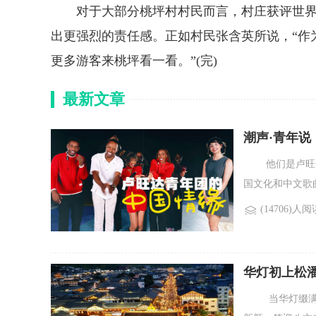
对于大部分桃坪村村民而言，村庄获评世界“
出更强烈的责任感。正如村民张含英所说，“作
更多游客来桃坪看一看。”(完)
最新文章
潮声·青年
他们是卢旺达青
国文化和中文歌曲
(14706)人阅
华灯初上松潘
当华灯缀满松