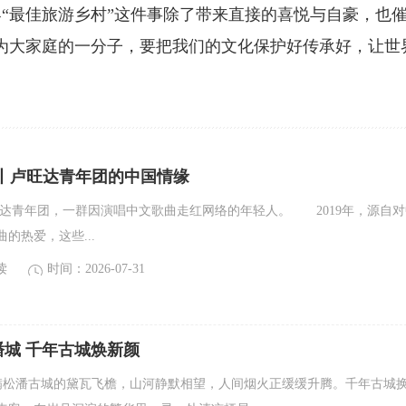
最佳旅游乡村”这件事除了带来直接的喜悦与自豪，也
为大家庭的一分子，要把我们的文化保护好传承好，让世
说丨卢旺达青年团的中国情缘
年团，一群因演唱中文歌曲走红网络的年轻人。 2019年，源自对
的热爱，这些...
读
时间：2026-07-31
城 千年古城焕新颜
潘古城的黛瓦飞檐，山河静默相望，人间烟火正缓缓升腾。千年古城