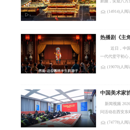
新颜，笑迎八方
(14914)人阅
热播剧《主
近日，中国国
一代代坚守初心
(19070)人阅
中国美术家协
活动
新闻视频 202
问活动在西安东站
(74778)人阅