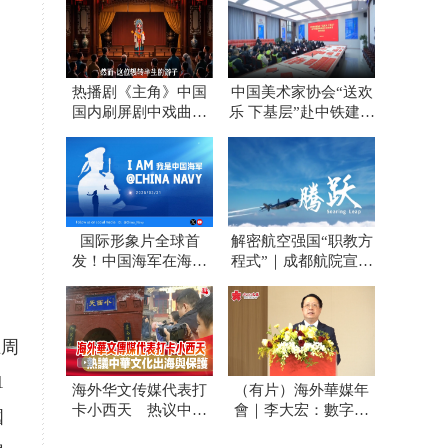
热播剧《主角》中国
中国美术家协会“送欢
国内刷屏剧中戏曲顶
乐 下基层”赴中铁建设
流是成都青白江老乡
集团西安东站项目开
展慰问活动
国际形象片全球首
解密航空强国“职教方
发！中国海军在海外
程式”｜成都航院宣传
社交平台开号 外国网
片发布
友：海浪守护者
五周
1
海外华文传媒代表打
（有片）海外華媒年
卡小西天 热议中华
會｜李大宏：數字技
國
文化出海与保护
術賦能 講活中國式