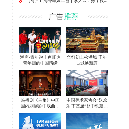
8
（有片）海外華媒年會｜李大宏：數字技...
广告
推荐
潮声·青年说丨卢旺达
华灯初上松潘城 千年
青年团的中国情缘
古城焕新颜
热播剧《主角》中国
中国美术家协会“送欢
国内刷屏剧中戏曲顶
乐 下基层”赴中铁建设
流是成都青白江老乡
集团西安东站项目开
展慰问活动