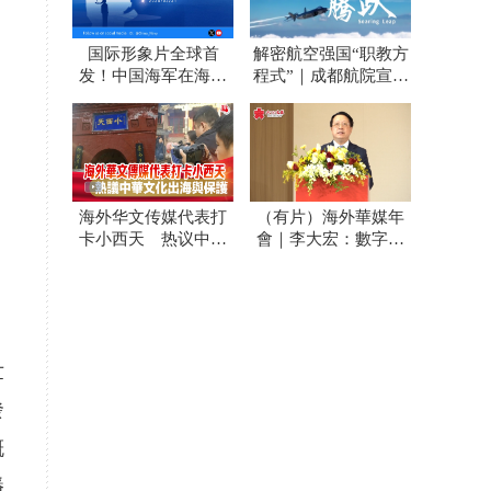
国际形象片全球首
解密航空强国“职教方
发！中国海军在海外
程式”｜成都航院宣传
社交平台开号 外国网
片发布
友：海浪守护者
海外华文传媒代表打
（有片）海外華媒年
卡小西天 热议中华
會｜李大宏：數字技
文化出海与保护
術賦能 講活中國式
現代化故事
世
發
概
播