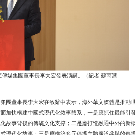
傳媒集團董事長李大宏發表演講。（記者 蘇雨潤
媒集團董事長李大宏在致辭中表示，海外華文媒體是推動
方面加快構建中國式現代化敘事體系，一是應抓住最能引
代化故事背後的傳統文化支撐；二是應打造融通中外的新
國式現代化故事；三是應構築多元傳播主體廣泛參與的傳