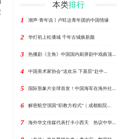
倡
現代化故事
本类
排行
貢
1
潮声·青年说丨卢旺达青年团的中国情缘
2
华灯初上松潘城 千年古城焕新颜
3
热播剧《主角》中国国内刷屏剧中戏曲顶...
4
中国美术家协会“送欢乐 下基层”赴中...
5
国际形象片全球首发！中国海军在海外社...
6
解密航空强国“职教方程式”｜成都航院...
7
海外华文传媒代表打卡小西天 热议中华...