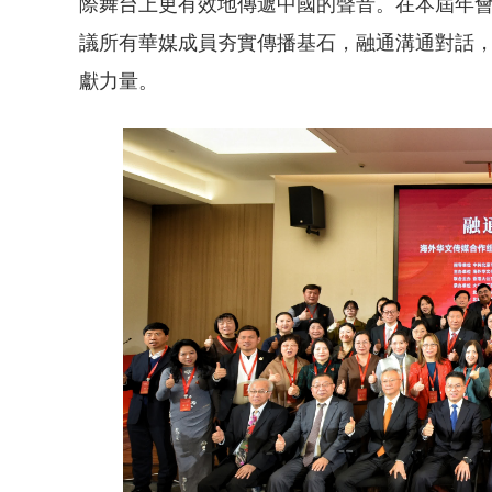
際舞台上更有效地傳遞中國的聲音。在本屆年
議所有華媒成員夯實傳播基石，融通溝通對話
獻力量。