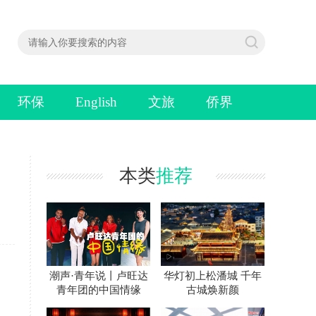
环保
English
文旅
侨界
本类
推荐
潮声·青年说丨卢旺达
华灯初上松潘城 千年
青年团的中国情缘
古城焕新颜