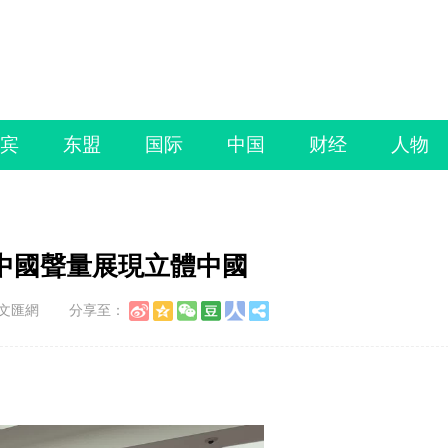
宾
东盟
国际
中国
财经
人物
中國聲量展現立體中國
公文匯網
分享至：