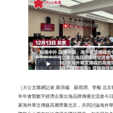
（大公文匯網記者 羅洪嘯、蘇雨潤、李暢 北
年年會暨數字經濟企業出海品牌傳播交流會今日（
家海外華文傳媒高層齊聚北京，共同討論海外