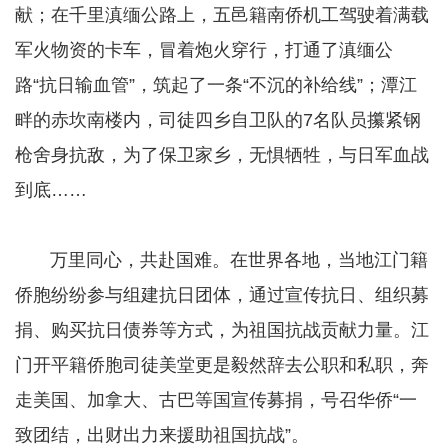
献；在千里滇缅公路上，五邑籍南侨机工驾驶着满载
军火物资的卡车，冒着炮火穿行，打通了滇缅公
路“抗日输血管”，筑起了一条“不沉的补给线”；潭江
畔的赤坎南楼内，司徒四乡自卫队的7名队员攥紧钢
枪舍身抗敌，为了保卫家乡，无惧牺牲，与日军血战
到底……
​​​​​​​ 万里同心，共赴国难。在世界各地，当地江门籍
侨胞纷纷参与组建抗日团体，通过宣传抗日、组织募
捐、购买抗日债券等方式，为祖国抗战贡献力量。江
门开平籍侨胞司徒美堂更是毅然辞去公职和私职，奔
走美国、加拿大、古巴等国宣传募捐，号召华侨“一
致团结，出财出力来援助祖国抗战”。