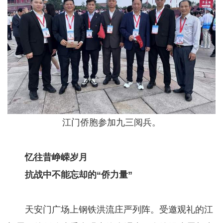
江门侨胞参加九三阅兵。
忆往昔峥嵘岁月
抗战中不能忘却的“侨力量”
天安门广场上钢铁洪流庄严列阵。受邀观礼的江