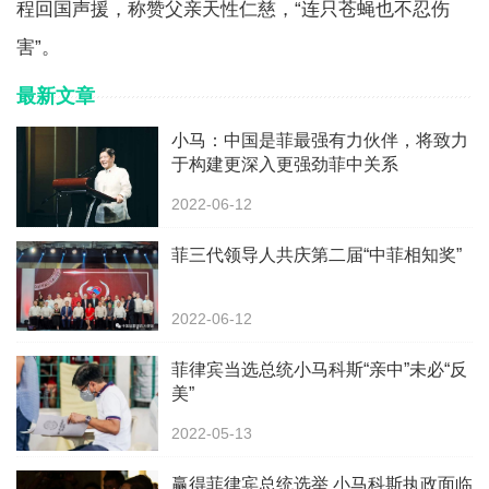
程回国声援，称赞父亲天性仁慈，“连只苍蝇也不忍伤
害”。
最新文章
小马：中国是菲最强有力伙伴，将致力
于构建更深入更强劲菲中关系
2022-06-12
菲三代领导人共庆第二届“中菲相知奖”
2022-06-12
菲律宾当选总统小马科斯“亲中”未必“反
美”
2022-05-13
赢得菲律宾总统选举 小马科斯执政面临