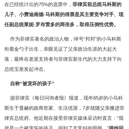
在已经统计出的75%的选票中，
菲律宾前总统马科斯的
儿子、小费迪南德·马科斯的得票是其主要竞争对手、现
任副总统莱妮·罗布雷多的两倍多，取得压倒性优势。
作为菲律宾著名的政治人物，绰号“邦邦”的小马科斯
衔着金勺子出生，亲眼见证了父亲政治生涯的大起大
落，最终在老派支持者与菲律宾新生代的大力支持下向
总统宝座发起冲击。
自称“被宠坏的孩子”
据菲律宾《每日问询者报》报道，现年65岁的小马科
斯生于显赫的政商世家、生活优渥，7岁就随父亲搬进菲
律宾总统府。他近期在接受菲律宾媒体采访时直言：“我
就是一个被宠坏的孩子，得到了非常好的照顾。”
据他回