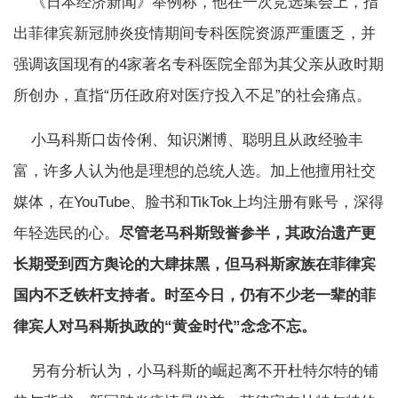
《日本经济新闻》举例称，他在一次竞选集会上，指
出菲律宾新冠肺炎疫情期间专科医院资源严重匮乏，并
强调该国现有的4家著名专科医院全部为其父亲从政时期
所创办，直指“历任政府对医疗投入不足”的社会痛点。
小马科斯口齿伶俐、知识渊博、聪明且从政经验丰
富，许多人认为他是理想的总统人选。加上他擅用社交
媒体，在YouTube、脸书和TikTok上均注册有账号，深得
年轻选民的心。
尽管老马科斯毁誉参半，其政治遗产更
长期受到西方舆论的大肆抹黑，但马科斯家族在菲律宾
国内不乏铁杆支持者。时至今日，仍有不少老一辈的菲
律宾人对马科斯执政的“黄金时代”念念不忘。
另有分析认为，小马科斯的崛起离不开杜特尔特的铺